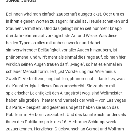
JUNGE, JUNGE!
Bei ihnen wird man einfach zauberhaft ausgetrickst. Oder um es
in ihren eigenen Worten zu sagen: Ihr Ziel ist „Freude schenken und
Staunen vermitteln“. Und das gelingt ihnen seit nunmehr knapp
drei Jahrzehnten auf vorzüglichste Art und Weise. Was diese
beiden Typen so alles mit unbeschwerter und dabei
sinnverwirrender Beiläufigkeit vor aller Augen hinzaubern, ist
phänomenal und wirft mehr als einmal die Frage auf, ob man hier
wirklich seinen Augen trauen darf. „Magie“, so hat es einmal ein
schlauer Mensch formuliert, „ist Vorstellung mal Wille minus
Zweifel“. Verblüffend, unglaublich, phänomenal – das ist es, was
die Kunstfertigkeit dieses Duos umschreibt. Sie zaubern mit
spielerischer Leichtigkeit den Alltagstrott weg, sind Weltmeister,
haben alle großen Theater und Varietés der Welt – von Las Vegas
bis Paris – bespielt und gesehen und jetzt haben sie auch das
Publikum in Herborn verzaubert. Und das konnte nicht anders als
ihnen den Publikumspreis des 16. Herborner Schlumpeweck
zuzuerkennen. Herzlichen Glückwunsch an Gernot und Wolfram