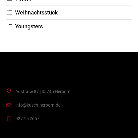
Weihnachtsstück
Youngsters
Kontakt
Austraße 87 | 35745 Herborn
info@kusch-herborn.de
02772/2657