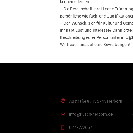
kennenzulernen
– Die Bereitschaft, praktische Erfahru
persönliche wie fachliche Qualifikatione
– Den Wunsch, sich für Kultur und Gem
Ihr habt Lust und Interesse? Dann bitte
Beschreibung eurer Person unter info@
Wir freuen uns auf eure Bewerbungen!
Kontakt
Austraße 87 | 35745 Herborn
info@kusch-herborn.de
02772/2657