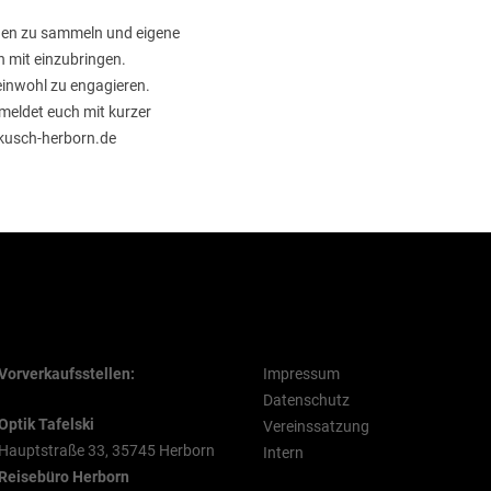
ngen zu sammeln und eigene
n mit einzubringen.
einwohl zu engagieren.
 meldet euch mit kurzer
kusch-herborn.de
VVK Stellen
Rechtliche Hinweise
Vorverkaufsstellen:
Impressum
Datenschutz
Optik Tafelski
Vereinssatzung
Hauptstraße 33, 35745 Herborn
Intern
Reisebüro Herborn