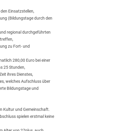
 den Einsatzstellen,
tung (Bildungstage durch den
und regional durchgeführten
treffen,
ung zu Fort- und
atlich 280,00 Euro bei einer
ns 25 Stunden,
Zeit ihres Dienstes,
tes, welches Aufschluss über
ierte Bildungstage und
an Kultur und Gemeinschaft.
bschluss spielen erstmal keine
m Alter von 27plus, auch