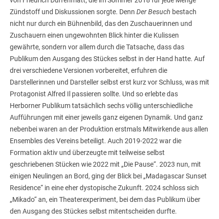
von Friedrich Dürrenmatt, die im Sommer 2018 für jede Menge
Zündstoff und Diskussionen sorgte. Denn
Der Besuch
bestach
nicht nur durch ein Bühnenbild, das den Zuschauerinnen und
Zuschauern einen ungewohnten Blick hinter die Kulissen
gewährte, sondern vor allem durch die Tatsache, dass das
Publikum den Ausgang des Stückes selbst in der Hand hatte. Auf
drei verschiedene Versionen vorbereitet, erfuhren die
Darstellerinnen und Darsteller selbst erst kurz vor Schluss, was mit
Protagonist Alfred Il passieren sollte. Und so erlebte das
Herborner Publikum tatsächlich sechs völlig unterschiedliche
Aufführungen mit einer jeweils ganz eigenen Dynamik. Und ganz
nebenbei waren an der Produktion erstmals Mitwirkende aus allen
Ensembles des Vereins beteiligt. Auch 2019-2022 war die
Formation aktiv und überzeugte mit teilweise selbst
geschriebenen Stücken wie 2022 mit „Die Pause“. 2023 nun, mit
einigen Neulingen an Bord, ging der Blick bei „Madagascar Sunset
Residence“ in eine eher dystopische Zukunft. 2024 schloss sich
„Mikado“ an, ein Theaterexperiment, bei dem das Publikum über
den Ausgang des Stückes selbst mitentscheiden durfte.