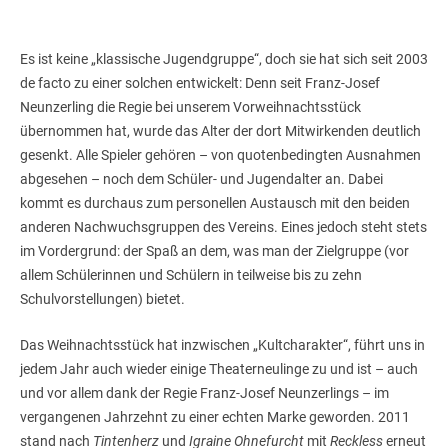
Es ist keine „klassische Jugendgruppe“, doch sie hat sich seit 2003
de facto zu einer solchen entwickelt: Denn seit Franz-Josef
Neunzerling die Regie bei unserem Vorweihnachtsstück
übernommen hat, wurde das Alter der dort Mitwirkenden deutlich
gesenkt. Alle Spieler gehören – von quotenbedingten Ausnahmen
abgesehen – noch dem Schüler- und Jugendalter an. Dabei
kommt es durchaus zum personellen Austausch mit den beiden
anderen Nachwuchsgruppen des Vereins. Eines jedoch steht stets
im Vordergrund: der Spaß an dem, was man der Zielgruppe (vor
allem Schülerinnen und Schülern in teilweise bis zu zehn
Schulvorstellungen) bietet.
Das Weihnachtsstück hat inzwischen „Kultcharakter“, führt uns in
jedem Jahr auch wieder einige Theaterneulinge zu und ist – auch
und vor allem dank der Regie Franz-Josef Neunzerlings – im
vergangenen Jahrzehnt zu einer echten Marke geworden. 2011
stand nach
Tintenherz
und
Igraine Ohnefurcht
mit
Reckless
erneut