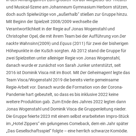
und Musical-Szene am Johanneum Gymnasium Herborn stützen,
doch auch Spielwütige von „außerhalb“ stießen zur Gruppe hinzu.
Mit Beginn der Spielzeit 2008/2009 wechselte die
Verantwortlichkeit in der Regie auf Jonas Wogenstahl und
Christopher Opel, die mit ihrem Team bei der Aufführung von
Der
nackte Wahnsinn
(2009) und
Equus
(2011) für zwei der bisherigen
Höhepunkte in der KuSch sorgten. Ab 2012 stand die Gruppe für
zwei Spielzeiten unter alleiniger Regie von Jonas Wogenstahl,
danach wurde er zunächst von Sarah Junker unterstützt, seit
2016 ist Dominik Visca mit im Boot. Mit
Der Geheimagent
legte das
Team Visca/Wogenstahl 2019 die bereits vierte gemeinsame
Regie-Arbeit vor. Danach wurde die Formation von der Corona-
Pandemie hart gebeutelt, so dass es bis inklusive 2022 keine
weitere Produktion gab. Zum Ende des Jahres 2022 legten dann
Jonas Wogenstahl und Dominik Visca die Gruppenleitung nieder.
Die Gruppe feierte 2023 mit einem selbst erarbeiteten Impro-Stück
im „Hotel Zippers“ ein gelungenes Comeback, dem ein Jahr später
„Das Gesellschaftsspiel“ folgte – eine herrlich schwarze Komödie.