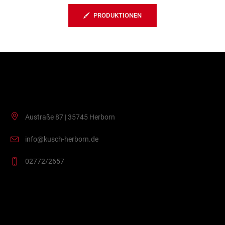
PRODUKTIONEN
Kontakt
Austraße 87 | 35745 Herborn
info@kusch-herborn.de
02772/2657
VVK Stellen