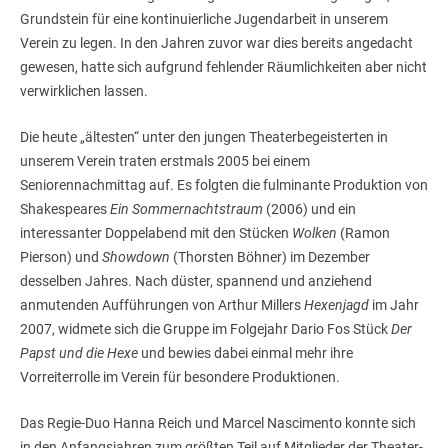
Grundstein für eine kontinuierliche Jugendarbeit in unserem
Verein zu legen. In den Jahren zuvor war dies bereits angedacht
gewesen, hatte sich aufgrund fehlender Räumlichkeiten aber nicht
verwirklichen lassen.
Die heute „ältesten“ unter den jungen Theaterbegeisterten in
unserem Verein traten erstmals 2005 bei einem
Seniorennachmittag auf. Es folgten die fulminante Produktion von
Shakespeares
Ein Sommernachtstraum
(2006) und ein
interessanter Doppelabend mit den Stücken
Wolken
(Ramon
Pierson) und
Showdown
(Thorsten Böhner) im Dezember
desselben Jahres. Nach düster, spannend und anziehend
anmutenden Aufführungen von Arthur Millers
Hexenjagd
im Jahr
2007, widmete sich die Gruppe im Folgejahr Dario Fos Stück
Der
Papst und die Hexe
und bewies dabei einmal mehr ihre
Vorreiterrolle im Verein für besondere Produktionen.
Das Regie-Duo Hanna Reich und Marcel Nascimento konnte sich
in den Anfangsjahren zum größten Teil auf Mitglieder der Theater-