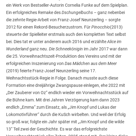
ein Werk von Bestseller-Autorin Cornelia Funke auf dem Spielplan.
Ein erfolgreiches Remake des
Dschungelbuchs
– ganz nebenbei
die zehnte Regie-Arbeit von Franz-Josef Neunzerling – sorgte
2012 für einen Rekord-Besucherzustrom. Für
Pinocchio
(2013)
steuerte der Spielleiter erstmals auch den kompletten Text selbst
bei. Dies tat er unter anderem auch 2016 und erzählte
Alice im
Wunderland
ganz neu.
Die Schneekönigin
im Jahr 2017 war dann
die 25. Vorweihnachtszeit-Produktion des Vereins und mit der
erfolgreichen Inszenierung von
Das Mädchen aus dem Meer
(2019) feierte Franz-Josef Neunzerling seine 17.
Weihnachtsstück-Regie in Folge. Danach musste auch diese
Formation eine dreijährige Zwangspause einlegen, ehe 2022 mit
„Der Zauberer von Oz“ endlich wieder ein Vorweihnachtsstück auf
die Bühne kam. Mit drei Jahren Verzögerung kam dann 2023
endlich „Emma“ zum Einsatz, als „Jim Knopf und Lukas der
Lokomotivführer“ durch die KuSch wirbelten. Und weil der Erfolg
so groß war, folgte ein Jahr später mit „Jim Knopf und die wilde
13“ Teil zwei der Geschichte. Es war das erfolgreichste