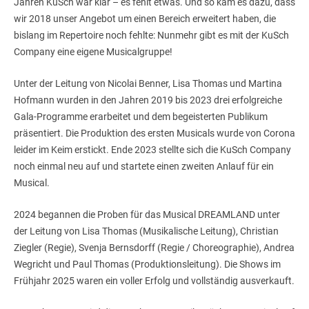
Jahren KuSch war klar – es fehlt etwas. Und so kam es dazu, dass
wir 2018 unser Angebot um einen Bereich erweitert haben, die
bislang im Repertoire noch fehlte: Nunmehr gibt es mit der KuSch
Company eine eigene Musicalgruppe!
Unter der Leitung von Nicolai Benner, Lisa Thomas und Martina
Hofmann wurden in den Jahren 2019 bis 2023 drei erfolgreiche
Gala-Programme erarbeitet und dem begeisterten Publikum
präsentiert. Die Produktion des ersten Musicals wurde von Corona
leider im Keim erstickt. Ende 2023 stellte sich die KuSch Company
noch einmal neu auf und startete einen zweiten Anlauf für ein
Musical.
2024 begannen die Proben für das Musical DREAMLAND unter
der Leitung von Lisa Thomas (Musikalische Leitung), Christian
Ziegler (Regie), Svenja Bernsdorff (Regie / Choreographie), Andrea
Wegricht und Paul Thomas (Produktionsleitung). Die Shows im
Frühjahr 2025 waren ein voller Erfolg und vollständig ausverkauft.