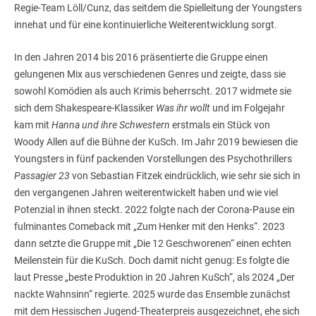
Regie-Team Löll/Cunz, das seitdem die Spielleitung der Youngsters
innehat und für eine kontinuierliche Weiterentwicklung sorgt.
In den Jahren 2014 bis 2016 präsentierte die Gruppe einen
gelungenen Mix aus verschiedenen Genres und zeigte, dass sie
sowohl Komödien als auch Krimis beherrscht. 2017 widmete sie
sich dem Shakespeare-Klassiker
Was ihr wollt
und im Folgejahr
kam mit
Hanna und ihre Schwestern
erstmals ein Stück von
Woody Allen auf die Bühne der KuSch. Im Jahr 2019 bewiesen die
Youngsters in fünf packenden Vorstellungen des Psychothrillers
Passagier 23
von Sebastian Fitzek eindrücklich, wie sehr sie sich in
den vergangenen Jahren weiterentwickelt haben und wie viel
Potenzial in ihnen steckt. 2022 folgte nach der Corona-Pause ein
fulminantes Comeback mit „Zum Henker mit den Henks“. 2023
dann setzte die Gruppe mit „Die 12 Geschworenen“ einen echten
Meilenstein für die KuSch. Doch damit nicht genug: Es folgte die
laut Presse „beste Produktion in 20 Jahren KuSch“, als 2024 „Der
nackte Wahnsinn“ regierte. 2025 wurde das Ensemble zunächst
mit dem Hessischen Jugend-Theaterpreis ausgezeichnet, ehe sich