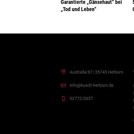
Garantierte „Gänsehaut“ bei
„Tod und Leben“
Kontakt
Austraße 87 | 35745 Herborn
info@kusch-herborn.de
02772/2657