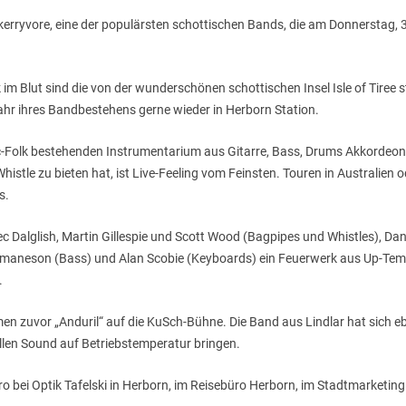
 Skerryvore, eine der populärsten schottischen Bands, die am Donnerstag, 30
im Blut sind die von der wunderschönen schottischen Insel Isle of Tiree
hr ihres Bandbestehens gerne wieder in Herborn Station.
ic-Folk bestehenden Instrumentarium aus Gitarre, Bass, Drums Akkordeo
histle zu bieten hat, ist Live-Feeling vom Feinsten. Touren in Australien o
s.
Dalglish, Martin Gillespie und Scott Wood (Bagpipes und Whistles), Danie
remaneson (Bass) und Alan Scobie (Keyboards) ein Feuerwerk aus Up-Tem
.
en zuvor „Anduril“ auf die KuSch-Bühne. Die Band aus Lindlar hat sich e
llen Sound auf Betriebstemperatur bringen.
uro bei Optik Tafelski in Herborn, im Reisebüro Herborn, im Stadtmarket