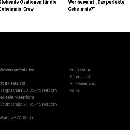
Stehende Ovationen für die
Wer bewahrt „Das perfekte
Geheimnis-Crew
Geheimnis?“
VVK Stellen
Rechtliche Hinweise
Vorverkaufsstellen:
Impressum
Datenschutz
Optik Tafelski
Vereinssatzung
Hauptstraße 33, 35745 Herborn
Intern
Reisebüro Herborn
Hauptstraße 91, 35745 Herborn
Weitere VVK-Stellen