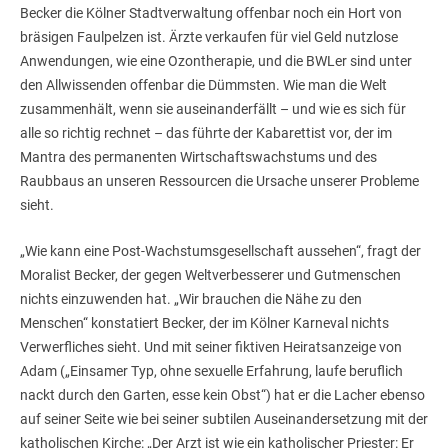
Becker die Kölner Stadtverwaltung offenbar noch ein Hort von
bräsigen Faulpelzen ist. Ärzte verkaufen für viel Geld nutzlose
Anwendungen, wie eine Ozontherapie, und die BWLer sind unter
den Allwissenden offenbar die Dümmsten. Wie man die Welt
zusammenhält, wenn sie auseinanderfällt – und wie es sich für
alle so richtig rechnet – das führte der Kabarettist vor, der im
Mantra des permanenten Wirtschaftswachstums und des
Raubbaus an unseren Ressourcen die Ursache unserer Probleme
sieht.
„Wie kann eine Post-Wachstumsgesellschaft aussehen“, fragt der
Moralist Becker, der gegen Weltverbesserer und Gutmenschen
nichts einzuwenden hat. „Wir brauchen die Nähe zu den
Menschen“ konstatiert Becker, der im Kölner Karneval nichts
Verwerfliches sieht. Und mit seiner fiktiven Heiratsanzeige von
Adam („Einsamer Typ, ohne sexuelle Erfahrung, laufe beruflich
nackt durch den Garten, esse kein Obst“) hat er die Lacher ebenso
auf seiner Seite wie bei seiner subtilen Auseinandersetzung mit der
katholischen Kirche: „Der Arzt ist wie ein katholischer Priester: Er