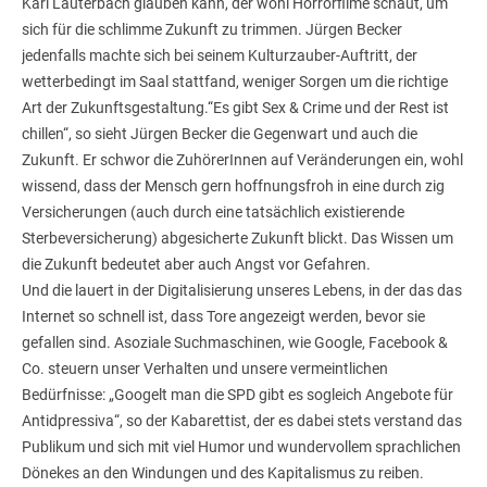
Karl Lauterbach glauben kann, der wohl Horrorfilme schaut, um
sich für die schlimme Zukunft zu trimmen. Jürgen Becker
jedenfalls machte sich bei seinem Kulturzauber-Auftritt, der
wetterbedingt im Saal stattfand, weniger Sorgen um die richtige
Art der Zukunftsgestaltung.“Es gibt Sex & Crime und der Rest ist
chillen“, so sieht Jürgen Becker die Gegenwart und auch die
Zukunft. Er schwor die ZuhörerInnen auf Veränderungen ein, wohl
wissend, dass der Mensch gern hoffnungsfroh in eine durch zig
Versicherungen (auch durch eine tatsächlich existierende
Sterbeversicherung) abgesicherte Zukunft blickt. Das Wissen um
die Zukunft bedeutet aber auch Angst vor Gefahren.
Und die lauert in der Digitalisierung unseres Lebens, in der das das
Internet so schnell ist, dass Tore angezeigt werden, bevor sie
gefallen sind. Asoziale Suchmaschinen, wie Google, Facebook &
Co. steuern unser Verhalten und unsere vermeintlichen
Bedürfnisse: „Googelt man die SPD gibt es sogleich Angebote für
Antidpressiva“, so der Kabarettist, der es dabei stets verstand das
Publikum und sich mit viel Humor und wundervollem sprachlichen
Dönekes an den Windungen und des Kapitalismus zu reiben.