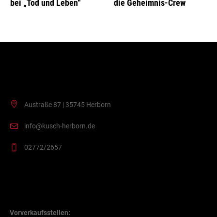
bei „Tod und Leben“
die Geheimnis-Crew
Kontakt
Austraße 87 | 35745 Herborn
info@kusch-herborn.de
02772/2657
VVK Stellen
Vorverkaufsstellen: