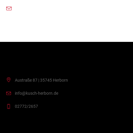
Kontakt
Austraße 87 | 35745 Herborn
info@kusch-herborn.de
02772/2657
VVK Stellen