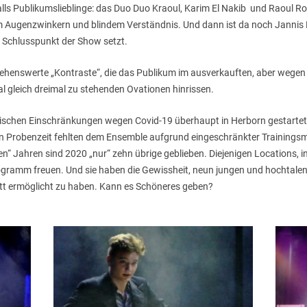
falls Publikumslieblinge: das Duo Duo Kraoul, Karim El Nakib und Raoul
m Augenzwinkern und blindem Verständnis. Und dann ist da noch Jannis N
n Schlusspunkt der Show setzt.
s sehenswerte „Kontraste“, die das Publikum im ausverkauften, aber wege
aal gleich dreimal zu stehenden Ovationen hinrissen.
tischen Einschränkungen wegen Covid-19 überhaupt in Herborn gestartet
 Probenzeit fehlten dem Ensemble aufgrund eingeschränkter Trainings
en“ Jahren sind 2020 „nur“ zehn übrige geblieben. Diejenigen Locations, i
programm freuen. Und sie haben die Gewissheit, neun jungen und hochtale
itt ermöglicht zu haben. Kann es Schöneres geben?