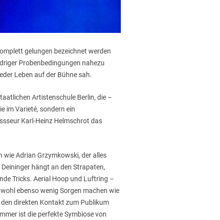
s komplett gelungen bezeichnet werden
widriger Probenbedingungen nahezu
ieder Leben auf der Bühne sah.
atlichen Artistenschule Berlin, die –
e im Varieté, sondern ein
gissseur Karl-Heinz Helmschrot das
 wie Adrian Grzymkowski, der alles
s Deininger hängt an den Strapaten,
ende Tricks. Aerial Hoop und Luftring –
lt wohl ebenso wenig Sorgen machen wie
– den direkten Kontakt zum Publikum
mmer ist die perfekte Symbiose von