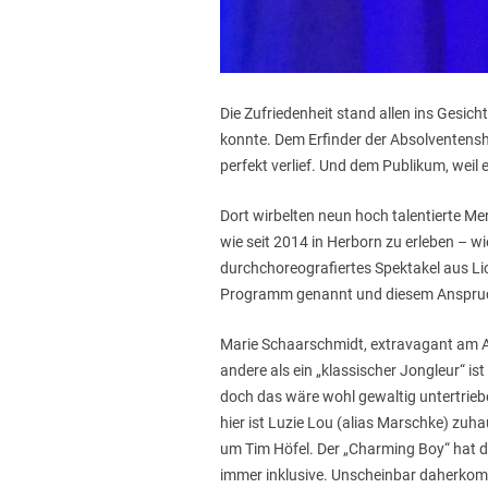
Die Zufriedenheit stand allen ins Gesic
konnte. Dem Erfinder der Absolventens
perfekt verlief. Und dem Publikum, weil
Dort wirbelten neun hoch talentierte Me
wie seit 2014 in Herborn zu erleben – 
durchchoreografiertes Spektakel aus Lic
Programm genannt und diesem Anspruch
Marie Schaarschmidt, extravagant am Ae
andere als ein „klassischer Jongleur“ i
doch das wäre wohl gewaltig untertrieben
hier ist Luzie Lou (alias Marschke) zu
um Tim Höfel. Der „Charming Boy“ hat 
immer inklusive. Unscheinbar daherkom