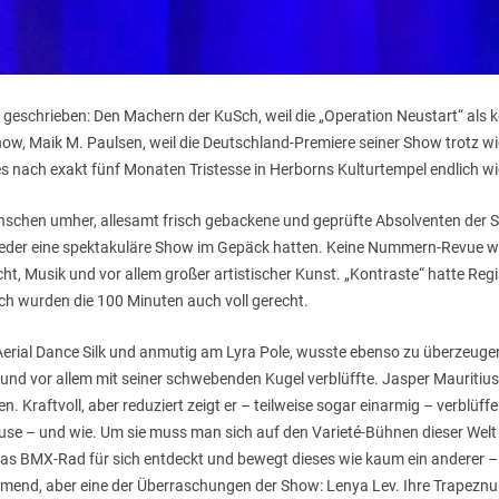
ht geschrieben: Den Machern der KuSch, weil die „Operation Neustart“ al
how, Maik M. Paulsen, weil die Deutschland-Premiere seiner Show trotz 
 es nach exakt fünf Monaten Tristesse in Herborns Kulturtempel endlich w
nschen umher, allesamt frisch gebackene und geprüfte Absolventen der Sta
wieder eine spektakuläre Show im Gepäck hatten. Keine Nummern-Revue wi
ht, Musik und vor allem großer artistischer Kunst. „Kontraste“ hatte Re
 wurden die 100 Minuten auch voll gerecht.
rial Dance Silk und anmutig am Lyra Pole, wusste ebenso zu überzeugen
st und vor allem mit seiner schwebenden Kugel verblüffte. Jasper Mauritiu
. Kraftvoll, aber reduziert zeigt er – teilweise sogar einarmig – verblüff
hause – und wie. Um sie muss man sich auf den Varieté-Bühnen dieser We
das BMX-Rad für sich entdeckt und bewegt dieses wie kaum ein anderer 
mend, aber eine der Überraschungen der Show: Lenya Lev. Ihre Trapeznu