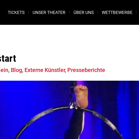
TICKETS
UNSER THEATER
ÜBER UNS
WETTBEWERBE
start
ein
,
Blog
,
Externe Künstler
,
Presseberichte