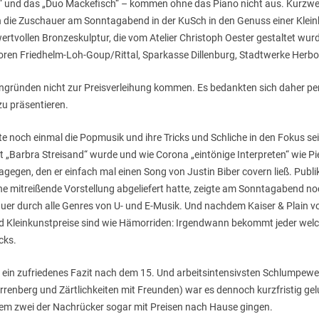
Pop“ und das „Duo Mackefisch“ – kommen ohne das Piano nicht aus. Kurzwe
die Zuschauer am Sonntagabend in der KuSch in den Genuss einer Kleink
ertvollen Bronzeskulptur, die vom Atelier Christoph Oester gestaltet wur
oren Friedhelm-Loh-Goup/Rittal, Sparkasse Dillenburg, Stadtwerke Herb
gründen nicht zur Preisverleihung kommen. Es bedankten sich daher per V
zu präsentieren.
llte noch einmal die Popmusik und ihre Tricks und Schliche in den Fokus s
 „Barbra Streisand“ wurde und wie Corona „eintönige Interpreten“ wie Pi
dagegen, den er einfach mal einen Song von Justin Biber covern ließ. Publ
e mitreißende Vorstellung abgeliefert hatte, zeigte am Sonntagabend n
 quer durch alle Genres von U- und E-Musik. Und nachdem Kaiser & Plai
und Kleinkunstpreise sind wie Hämorriden: Irgendwann bekommt jeder welc
cks.
in zufriedenes Fazit nach dem 15. Und arbeitsintensivsten Schlumpewec
enberg und Zärtlichkeiten mit Freunden) war es dennoch kurzfristig gelu
m zwei der Nachrücker sogar mit Preisen nach Hause gingen.