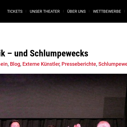
TICKETS
UNSER THEATER
ÜBER UNS
WETTBEWERBE
ik – und Schlumpewecks
ein
,
Blog
,
Externe Künstler
,
Presseberichte
,
Schlumpew