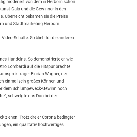
ilig moderiert von dem in Herborn schon
unst-Gala und die Gewinner in den
de. Überreicht bekamen sie die Preise
orn und Stadtmarketing Herborn.
ideo-Schalte. So blieb für die anderen
eines Handelns. So demonstrierte er, wie
etro Lombardi auf die Hitspur brachte.
ikumspreisträger Florian Wagner, der
och einmal sein großes Können und
n vor dem Schlumpeweck-Gewinn noch
he“, schwelgte das Duo bei der
k ziehen. Trotz dreier Corona bedingter
ngen, ein qualitativ hochwertiges