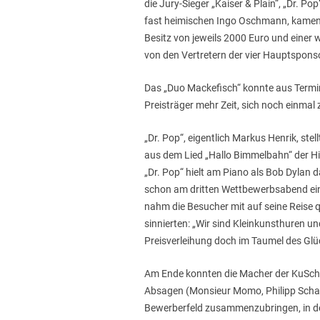
die Jury-Sieger „Kaiser & Plain“, „Dr. 
fast heimischen Ingo Oschmann, kamen 
Besitz von jeweils 2000 Euro und einer w
von den Vertretern der vier Hauptspons
Das „Duo Mackefisch“ konnte aus Termin
Preisträger mehr Zeit, sich noch einmal 
„Dr. Pop“, eigentlich Markus Henrik, ste
aus dem Lied „Hallo Bimmelbahn“ der Hit
„Dr. Pop“ hielt am Piano als Bob Dylan 
schon am dritten Wettbewerbsabend ein
nahm die Besucher mit auf seine Reise
sinnierten: „Wir sind Kleinkunsthuren 
Preisverleihung doch im Taumel des Glü
Am Ende konnten die Macher der KuSch e
Absagen (Monsieur Momo, Philipp Scharr
Bewerberfeld zusammenzubringen, in de